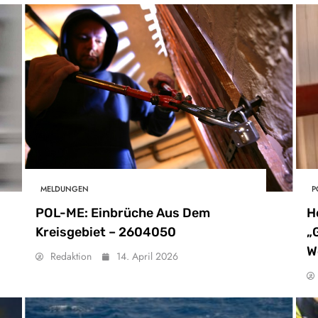
MELDUNGEN
P
POL-ME: Einbrüche Aus Dem
H
Kreisgebiet – 2604050
„
W
Redaktion
14. April 2026