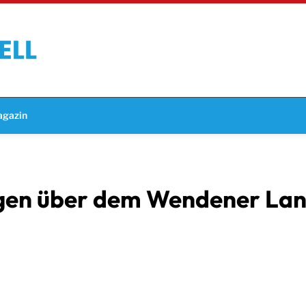
gazin
gen über dem Wendener La