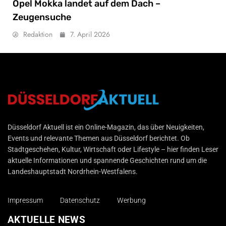
Opel Mokka landet auf dem Dach –
Zeugensuche
Redaktion
7. April 2026
Düsseldorf Aktuell
Düsseldorf Aktuell ist ein Online-Magazin, das über Neuigkeiten,
Events und relevante Themen aus Düsseldorf berichtet. Ob
Stadtgeschehen, Kultur, Wirtschaft oder Lifestyle – hier finden Leser
aktuelle Informationen und spannende Geschichten rund um die
Landeshauptstadt Nordrhein-Westfalens.
Impressum
Datenschutz
Werbung
AKTUELLE NEWS