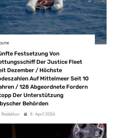
OLITIK
ünfte Festsetzung Von
ettungsschiff Der Justice Fleet
eit Dezember / Höchste
odeszahlen Auf Mittelmeer Seit 10
ahren / 128 Abgeordnete Fordern
topp Der Unterstützung
ibyscher Behörden
Redaktion
8. April 2026