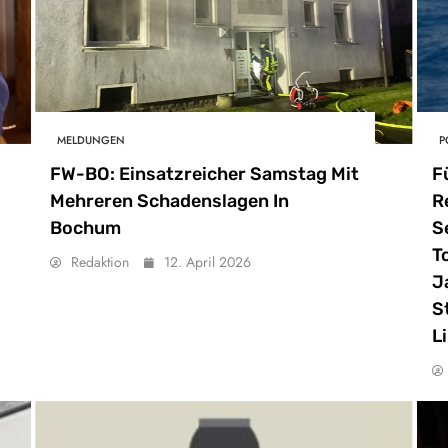
MELDUNGEN
P
FW-BO: Einsatzreicher Samstag Mit
F
Mehreren Schadenslagen In
R
Bochum
S
T
Redaktion
12. April 2026
J
S
L