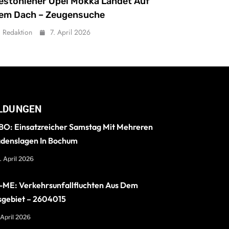
estohlener Opel Mokka Landet Auf
em Dach – Zeugensuche
Redaktion
7. April 2026
LDUNGEN
O: Einsatzreicher Samstag Mit Mehreren
denslagen In Bochum
. April 2026
ME: Verkehrsunfallfluchten Aus Dem
sgebiet – 2604015
 April 2026