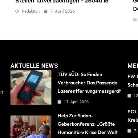
Stellen Tatverdächtigen – 2604016
G
D
Redaktion
7. April 2026
AKTUELLE NEWS
ME
TÜV SÜD: So Finden
FW-B
Verbraucher Das Passende
Scha
Laserentfernungsmessgerät
rf
12
13. April 2026
POL-
Help Zur Sudan-
Krei
Geberkonferenz: „Größte
7.
Humanitäre Krise Der Welt