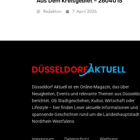
Aus Dem Kreisgebiet – 2604015
Redaktion
7. April 2026
Düsseldorf Aktuell
Düsseldorf Aktuell ist ein Online-Magazin, das über
Neuigkeiten, Events und relevante Themen aus Düsseldo
berichtet. Ob Stadtgeschehen, Kultur, Wirtschaft oder
Lifestyle – hier finden Leser aktuelle Informationen und
spannende Geschichten rund um die Landeshauptstadt
Nordrhein-Westfalens.
Impressum
Datenschutz
Werbung