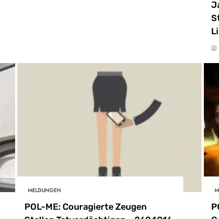
J
S
L
MELDUNGEN
M
POL-ME: Couragierte Zeugen
P