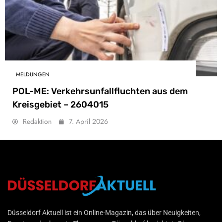
MELDUNGEN
POL-ME: Verkehrsunfallfluchten aus dem
Kreisgebiet – 2604015
Redaktion
7. April 2026
Düsseldorf Aktuell
Düsseldorf Aktuell ist ein Online-Magazin, das über Neuigkeiten,