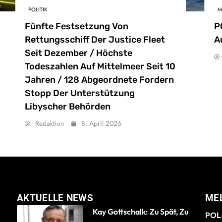
POLITIK
M
Fünfte Festsetzung Von
P
Rettungsschiff Der Justice Fleet
A
Seit Dezember / Höchste
Todeszahlen Auf Mittelmeer Seit 10
Jahren / 128 Abgeordnete Fordern
Stopp Der Unterstützung
Libyscher Behörden
Redaktion
8. April 2026
AKTUELLE NEWS
ME
Kay Gottschalk: Zu Spät, Zu
POL-