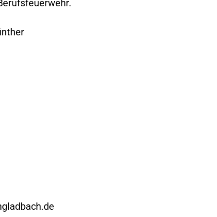
Berufsfeuerwehr.
ünther
ngladbach.de