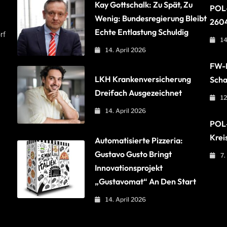
Kay Gottschalk: Zu Spät, Zu
POL-
Wenig: Bundesregierung Bleibt
260
Echte Entlastung Schuldig
rf
14
14. April 2026
FW-B
LKH Krankenversicherung
Scha
Dreifach Ausgezeichnet
12
14. April 2026
POL-
Krei
Automatisierte Pizzeria:
Gustavo Gusto Bringt
7.
Innovationsprojekt
„Gustavomat“ An Den Start
14. April 2026