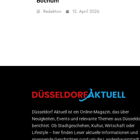
Bochum
Redaktion
12. April 2026
Düsseldorf Aktuell
Düsseldorf Aktuell ist ein Online-Magazin, das über
Neuigkeiten, Events und relevante Themen aus Düsseldo
berichtet. Ob Stadtgeschehen, Kultur, Wirtschaft oder
Lifestyle – hier finden Leser aktuelle Informationen und
spannende Geschichten rund um die Landeshauptstadt