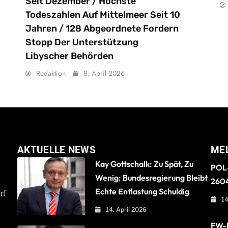
Seit Dezember / Höchste
Todeszahlen Auf Mittelmeer Seit 10
Jahren / 128 Abgeordnete Fordern
Stopp Der Unterstützung
Libyscher Behörden
Redaktion
8. April 2026
AKTUELLE NEWS
ME
Kay Gottschalk: Zu Spät, Zu
POL-
Wenig: Bundesregierung Bleibt
260
Echte Entlastung Schuldig
rf
14
14. April 2026
FW-B