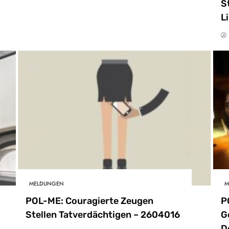
S
L
MELDUNGEN
M
POL-ME: Couragierte Zeugen
P
Stellen Tatverdächtigen – 2604016
G
D