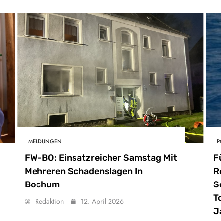
MELDUNGEN
P
FW-BO: Einsatzreicher Samstag Mit
F
Mehreren Schadenslagen In
R
Bochum
S
T
Redaktion
12. April 2026
J