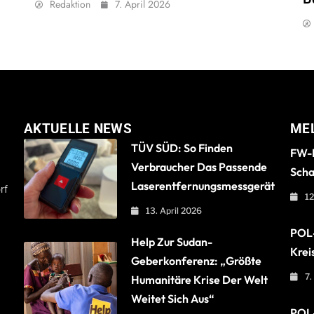
Redaktion
7. April 2026
AKTUELLE NEWS
ME
TÜV SÜD: So Finden
FW-B
Verbraucher Das Passende
Scha
Laserentfernungsmessgerät
rf
12
13. April 2026
POL-
Help Zur Sudan-
Krei
Geberkonferenz: „Größte
7.
Humanitäre Krise Der Welt
Weitet Sich Aus“
POL-