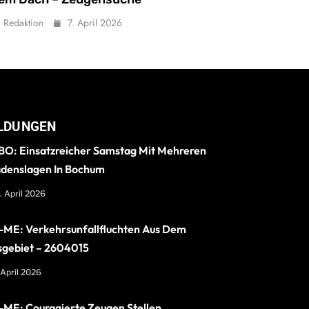
Redaktion
7. April 2026
LDUNGEN
O: Einsatzreicher Samstag Mit Mehreren
denslagen In Bochum
. April 2026
ME: Verkehrsunfallfluchten Aus Dem
sgebiet – 2604015
 April 2026
ME: Couragierte Zeugen Stellen