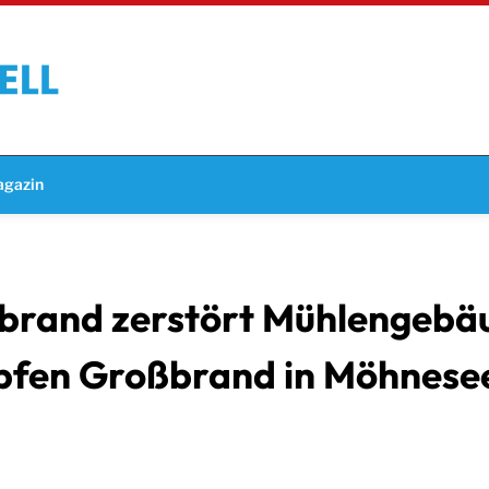
gazin
brand zerstört Mühlengebä
pfen Großbrand in Möhnese