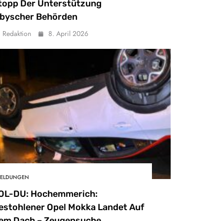
topp Der Unterstützung
ibyscher Behörden
Redaktion
8. April 2026
ELDUNGEN
OL-DU: Hochemmerich:
estohlener Opel Mokka Landet Auf
em Dach – Zeugensuche