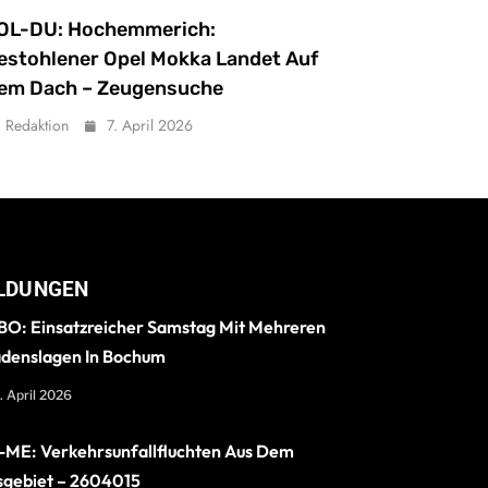
OL-DU: Hochemmerich:
estohlener Opel Mokka Landet Auf
em Dach – Zeugensuche
Redaktion
7. April 2026
LDUNGEN
O: Einsatzreicher Samstag Mit Mehreren
denslagen In Bochum
. April 2026
ME: Verkehrsunfallfluchten Aus Dem
sgebiet – 2604015