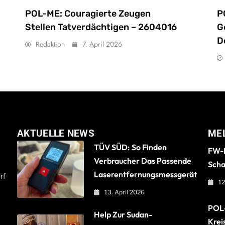
POL-ME: Couragierte Zeugen
P
Stellen Tatverdächtigen – 2604016
G
D
Redaktion
7. April 2026
AKTUELLE NEWS
ME
TÜV SÜD: So Finden
FW-B
Verbraucher Das Passende
Scha
Laserentfernungsmessgerät
rf
12
13. April 2026
POL-
Help Zur Sudan-
Krei