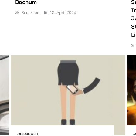
Bochum
S
T
Redaktion
12. April 2026
J
S
L
MELDUNGEN
M