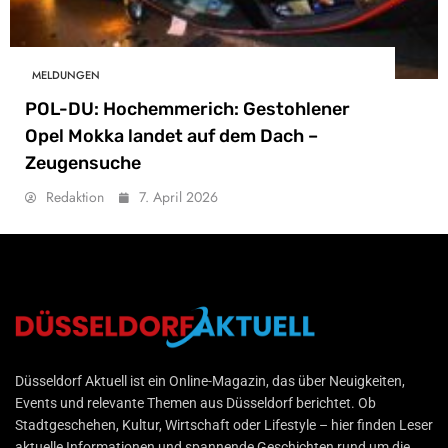
MELDUNGEN
POL-DU: Hochemmerich: Gestohlener
Opel Mokka landet auf dem Dach –
Zeugensuche
Redaktion
7. April 2026
Düsseldorf Aktuell
Düsseldorf Aktuell ist ein Online-Magazin, das über Neuigkeiten,
Events und relevante Themen aus Düsseldorf berichtet. Ob
Stadtgeschehen, Kultur, Wirtschaft oder Lifestyle – hier finden Leser
aktuelle Informationen und spannende Geschichten rund um die