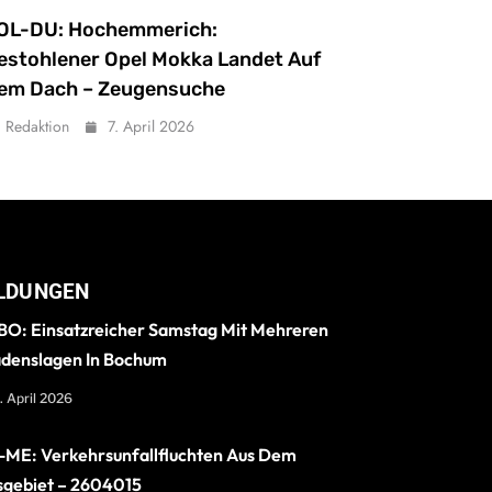
OL-DU: Hochemmerich:
estohlener Opel Mokka Landet Auf
em Dach – Zeugensuche
Redaktion
7. April 2026
LDUNGEN
O: Einsatzreicher Samstag Mit Mehreren
denslagen In Bochum
. April 2026
ME: Verkehrsunfallfluchten Aus Dem
sgebiet – 2604015