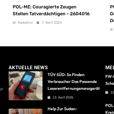
POL-ME: Couragierte Zeugen
P
Stellen Tatverdächtigen – 2604016
G
D
Redaktion
7. April 2026
AKTUELLE NEWS
ME
TÜV SÜD: So Finden
FW-B
Verbraucher Das Passende
Scha
Laserentfernungsmessgerät
rf
12
13. April 2026
POL-
Help Zur Sudan-
Krei