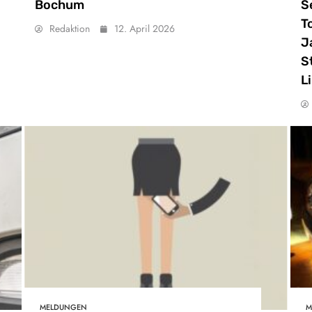
Bochum
S
T
Redaktion
12. April 2026
J
S
L
MELDUNGEN
M