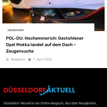
MELDUNGEN
POL-DU: Hochemmerich: Gestohlener
Opel Mokka landet auf dem Dach –
Zeugensuche
Redaktion
7. April 2026
Düsseldorf Aktuell
Düsseldorf Aktuell ist ein Online-Magazin, das über Neuigkeiten,