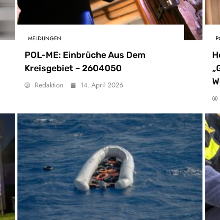
MELDUNGEN
P
POL-ME: Einbrüche Aus Dem
H
Kreisgebiet – 2604050
„
W
Redaktion
14. April 2026