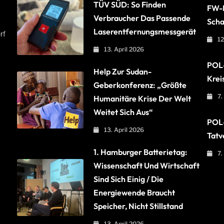
TÜV SÜD: So Finden
FW-B
Verbraucher Das Passende
Scha
Laserentfernungsmessgerät
rf
12
13. April 2026
POL-
Help Zur Sudan-
Krei
Geberkonferenz: „Größte
7.
Humanitäre Krise Der Welt
Weitet Sich Aus“
POL-
13. April 2026
Tatv
1. Hamburger Batterietag:
7.
Wissenschaft Und Wirtschaft
Sind Sich Einig / Die
Energiewende Braucht
Speicher, Nicht Stillstand
13. April 2026