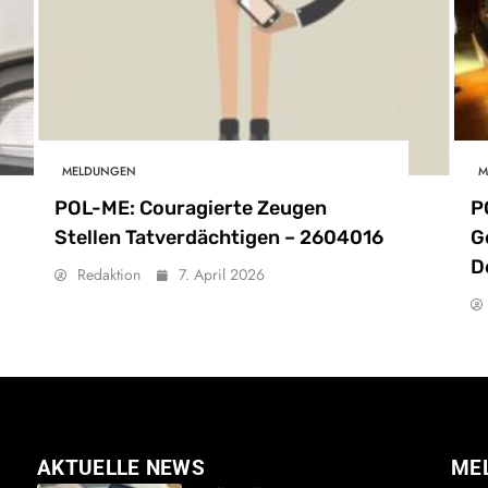
MELDUNGEN
M
POL-ME: Couragierte Zeugen
P
Stellen Tatverdächtigen – 2604016
G
D
Redaktion
7. April 2026
AKTUELLE NEWS
ME