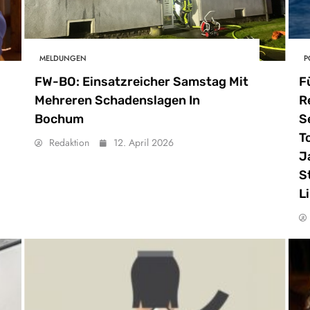
MELDUNGEN
P
FW-BO: Einsatzreicher Samstag Mit
F
Mehreren Schadenslagen In
R
Bochum
S
T
Redaktion
12. April 2026
J
S
L