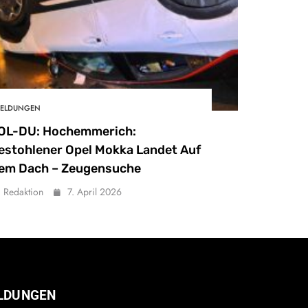
ELDUNGEN
OL-DU: Hochemmerich:
estohlener Opel Mokka Landet Auf
em Dach – Zeugensuche
Redaktion
7. April 2026
LDUNGEN