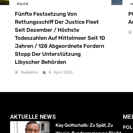
POLITIK
M
Fünfte Festsetzung Von
P
Rettungsschiff Der Justice Fleet
A
Seit Dezember / Höchste
Todeszahlen Auf Mittelmeer Seit 10
Jahren / 128 Abgeordnete Fordern
Stopp Der Unterstützung
Libyscher Behörden
Redaktion
8. April 2026
AKTUELLE NEWS
ME
Kay Gottschalk: Zu Spät, Zu
POL-
Wenig: Bundesregierung Bleibt