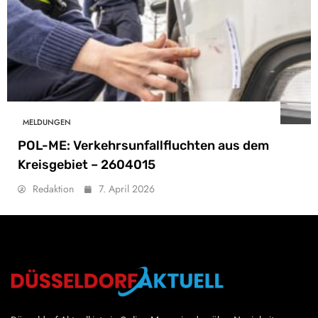
MELDUNGEN
POL-ME: Verkehrsunfallfluchten aus dem
Kreisgebiet – 2604015
Redaktion
7. April 2026
Düsseldorf Aktuell