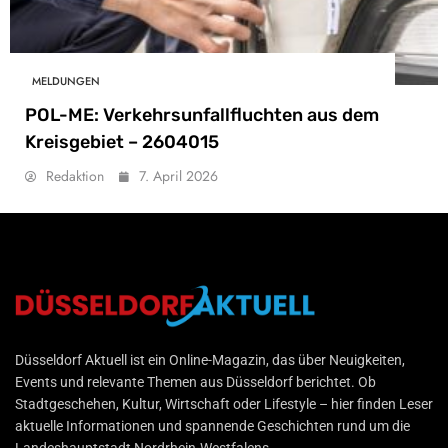
MELDUNGEN
POL-ME: Verkehrsunfallfluchten aus dem
Kreisgebiet – 2604015
Redaktion
7. April 2026
Düsseldorf Aktuell
Düsseldorf Aktuell ist ein Online-Magazin, das über Neuigkeiten,
Events und relevante Themen aus Düsseldorf berichtet. Ob
Stadtgeschehen, Kultur, Wirtschaft oder Lifestyle – hier finden Leser
aktuelle Informationen und spannende Geschichten rund um die