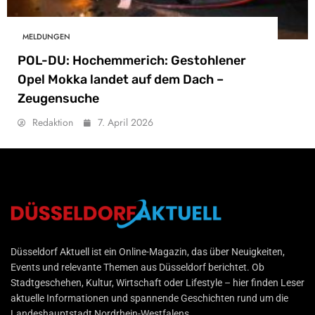
MELDUNGEN
POL-DU: Hochemmerich: Gestohlener
Opel Mokka landet auf dem Dach –
Zeugensuche
Redaktion
7. April 2026
Düsseldorf Aktuell
Düsseldorf Aktuell ist ein Online-Magazin, das über Neuigkeiten,
Events und relevante Themen aus Düsseldorf berichtet. Ob
Stadtgeschehen, Kultur, Wirtschaft oder Lifestyle – hier finden Leser
aktuelle Informationen und spannende Geschichten rund um die
Landeshauptstadt Nordrhein-Westfalens.