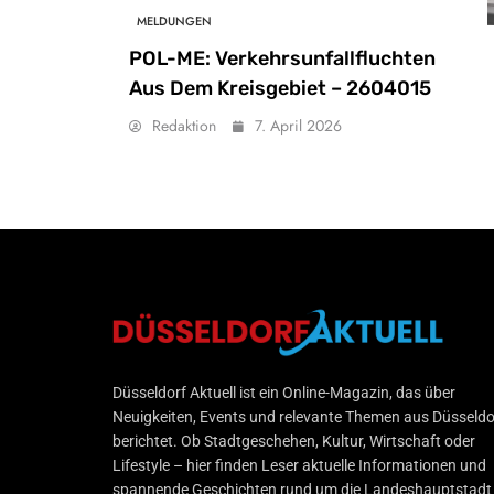
MELDUNGEN
POL-ME: Verkehrsunfallfluchten
Aus Dem Kreisgebiet – 2604015
Redaktion
7. April 2026
Düsseldorf Aktuell
Düsseldorf Aktuell ist ein Online-Magazin, das über
Neuigkeiten, Events und relevante Themen aus Düsseldo
berichtet. Ob Stadtgeschehen, Kultur, Wirtschaft oder
Lifestyle – hier finden Leser aktuelle Informationen und
spannende Geschichten rund um die Landeshauptstadt