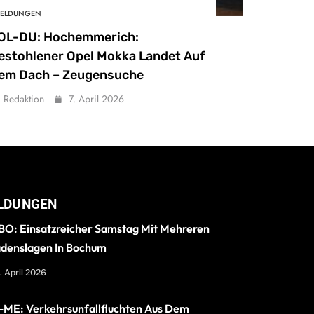
ELDUNGEN
OL-DU: Hochemmerich:
estohlener Opel Mokka Landet Auf
em Dach – Zeugensuche
Redaktion
7. April 2026
LDUNGEN
O: Einsatzreicher Samstag Mit Mehreren
denslagen In Bochum
. April 2026
ME: Verkehrsunfallfluchten Aus Dem