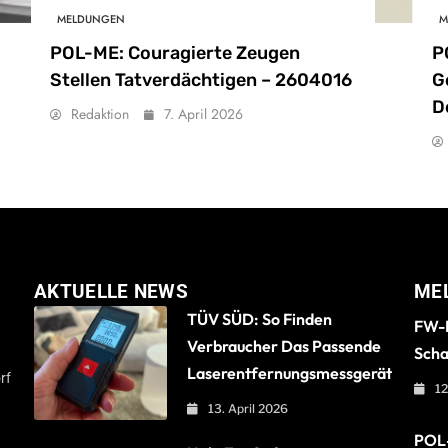
MELDUNGEN
M
POL-ME: Couragierte Zeugen
P
Stellen Tatverdächtigen – 2604016
G
D
Redaktion
7. April 2026
AKTUELLE NEWS
ME
TÜV SÜD: So Finden
FW-B
Verbraucher Das Passende
Scha
Laserentfernungsmessgerät
rf
12
13. April 2026
POL-