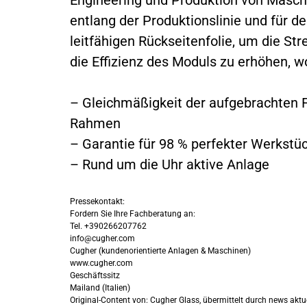
entlang der Produktionslinie und für d
leitfähigen Rückseitenfolie, um die S
die Effizienz des Moduls zu erhöhen, w
– Gleichmäßigkeit der aufgebrachten 
Rahmen
– Garantie für 98 % perfekter Werkstü
– Rund um die Uhr aktive Anlage
Pressekontakt:
Fordern Sie Ihre Fachberatung an:
Tel. +390266207762
info@cugher.com
Cugher (kundenorientierte Anlagen & Maschinen)
www.cugher.com
Geschäftssitz
Mailand (Italien)
Original-Content von: Cugher Glass, übermittelt durch news aktu