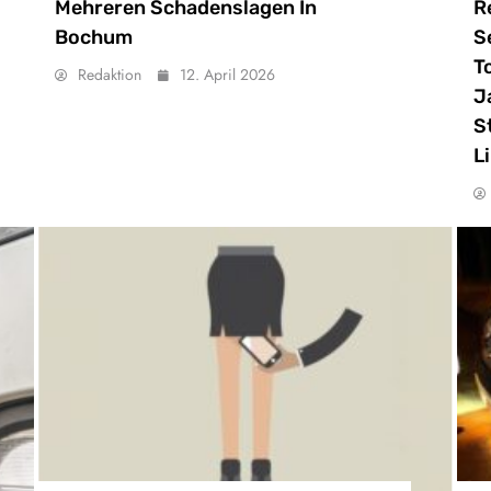
Mehreren Schadenslagen In
R
Bochum
S
T
Redaktion
12. April 2026
J
S
L