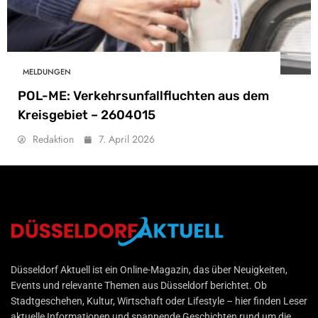
MELDUNGEN
POL-ME: Verkehrsunfallfluchten aus dem
Kreisgebiet – 2604015
Redaktion
7. April 2026
Düsseldorf Aktuell
Düsseldorf Aktuell ist ein Online-Magazin, das über Neuigkeiten,
Events und relevante Themen aus Düsseldorf berichtet. Ob
Stadtgeschehen, Kultur, Wirtschaft oder Lifestyle – hier finden Leser
aktuelle Informationen und spannende Geschichten rund um die