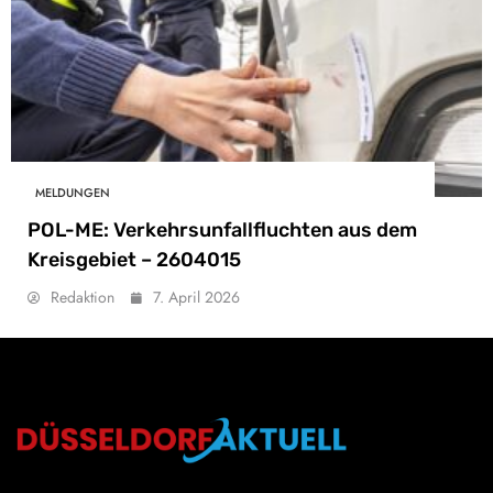
MELDUNGEN
POL-ME: Verkehrsunfallfluchten aus dem
Kreisgebiet – 2604015
Redaktion
7. April 2026
Düsseldorf Aktuell