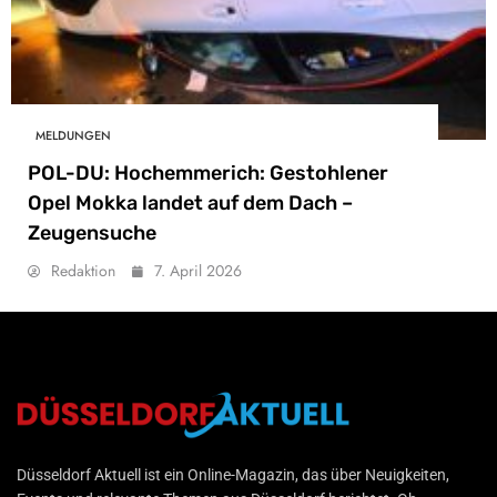
MELDUNGEN
POL-DU: Hochemmerich: Gestohlener
Opel Mokka landet auf dem Dach –
Zeugensuche
Redaktion
7. April 2026
Düsseldorf Aktuell
Düsseldorf Aktuell ist ein Online-Magazin, das über Neuigkeiten,