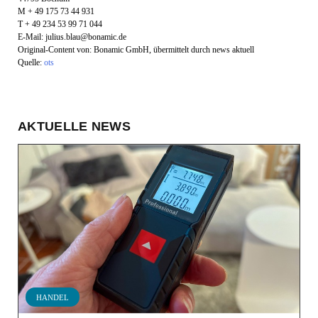
M + 49 175 73 44 931
T + 49 234 53 99 71 044
E-Mail:
julius.blau@bonamic.de
Original-Content von: Bonamic GmbH, übermittelt durch news aktuell
Quelle:
ots
AKTUELLE NEWS
HANDEL