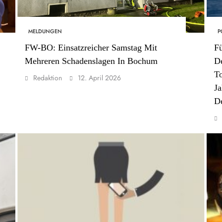
MELDUNGEN
P
FW-BO: Einsatzreicher Samstag Mit
Fü
Mehreren Schadenslagen In Bochum
De
To
Redaktion
12. April 2026
Ja
De