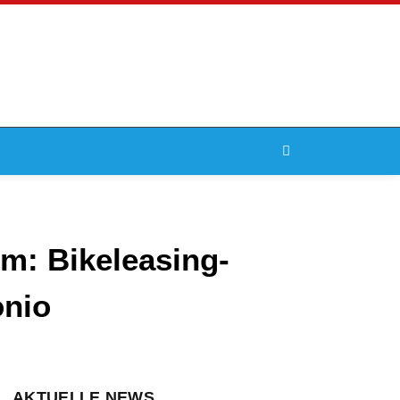
rm: Bikeleasing-
onio
AKTUELLE NEWS