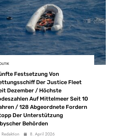
OLITIK
ünfte Festsetzung Von
ettungsschiff Der Justice Fleet
eit Dezember / Höchste
odeszahlen Auf Mittelmeer Seit 10
ahren / 128 Abgeordnete Fordern
topp Der Unterstützung
ibyscher Behörden
Redaktion
8. April 2026