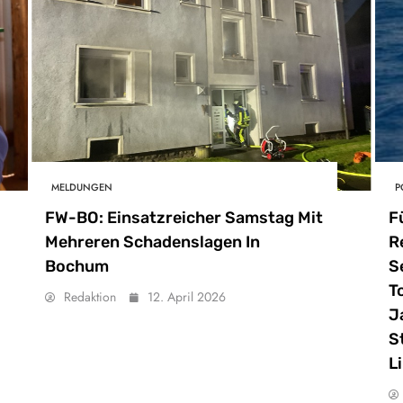
MELDUNGEN
P
FW-BO: Einsatzreicher Samstag Mit
F
Mehreren Schadenslagen In
R
Bochum
S
T
Redaktion
12. April 2026
J
S
L