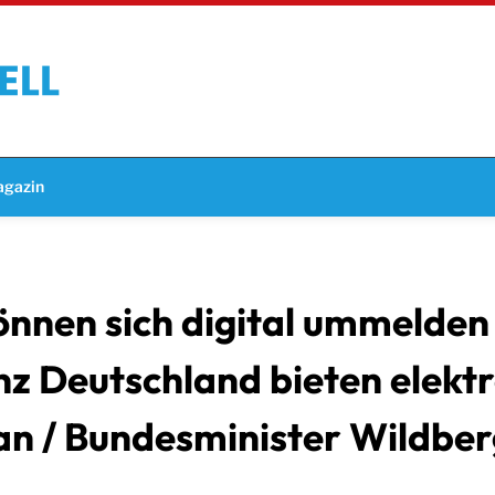
gazin
önnen sich digital ummelden
z Deutschland bieten elekt
n / Bundesminister Wildber