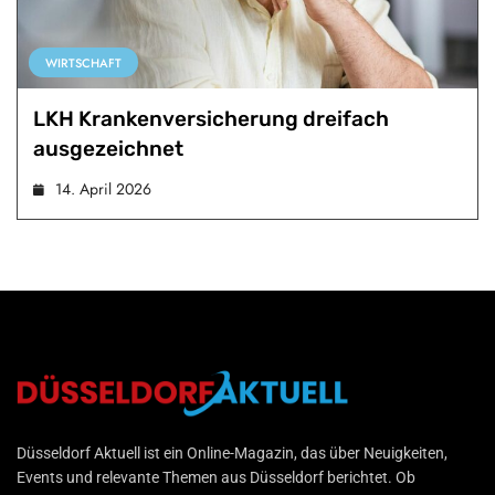
WIRTSCHAFT
LKH Krankenversicherung dreifach
ausgezeichnet
14. April 2026
Düsseldorf Aktuell
Düsseldorf Aktuell ist ein Online-Magazin, das über Neuigkeiten,
Events und relevante Themen aus Düsseldorf berichtet. Ob